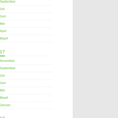
September
Juli
Juni
Mei
April
Maart
17
November
September
Juli
Juni
Mei
Maart
Januari