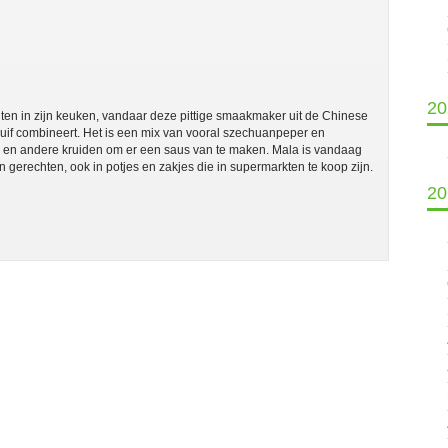
20
ten in zijn keuken, vandaar deze pittige smaakmaker uit de Chinese
duif combineert. Het is een mix van vooral szechuanpeper en
ie en andere kruiden om er een saus van te maken. Mala is vandaag
n gerechten, ook in potjes en zakjes die in supermarkten te koop zijn.
20