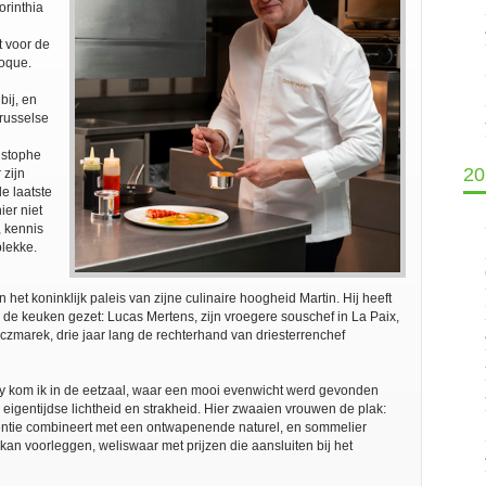
orinthia
t voor de
poque.
bij, en
russelse
istophe
20
 zijn
e laatste
ier niet
, kennis
plekke.
het koninklijk paleis van zijne culinaire hoogheid Martin. Hij heeft
de keuken gezet: Lucas Mertens, zijn vroegere souschef in La Paix,
marek, drie jaar lang de rechterhand van driesterrenchef
 kom ik in de eetzaal, waar een mooi evenwicht werd gevonden
 eigentijdse lichtheid en strakheid. Hier zwaaien vrouwen de plak:
ciëntie combineert met een ontwapenende naturel, en sommelier
an voorleggen, weliswaar met prijzen die aansluiten bij het