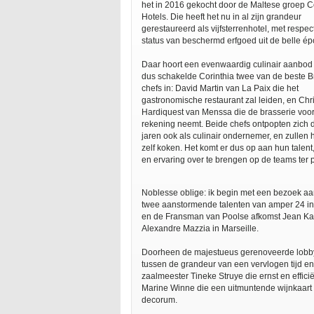
het in 2016 gekocht door de Maltese groep C
Hotels. Die heeft het nu in al zijn grandeur
gerestaureerd als vijfsterrenhotel, met respec
status van beschermd erfgoed uit de belle é
Daar hoort een evenwaardig culinair aanbod 
dus schakelde Corinthia twee van de beste B
chefs in: David Martin van La Paix die het
gastronomische restaurant zal leiden, en Chr
Hardiquest van Menssa die de brasserie voor
rekening neemt. Beide chefs ontpopten zich d
jaren ook als culinair ondernemer, en zullen h
zelf koken. Het komt er dus op aan hun talent
en ervaring over te brengen op de teams ter 
Noblesse oblige: ik begin met een bezoek aan 
twee aanstormende talenten van amper 24 in 
en de Fransman van Poolse afkomst Jean Kacz
Alexandre Mazzia in Marseille.
Doorheen de majestueus gerenoveerde lobby
tussen de grandeur van een vervlogen tijd en
zaalmeester Tineke Struye die ernst en effi
Marine Winne die een uitmuntende wijnkaart k
decorum.