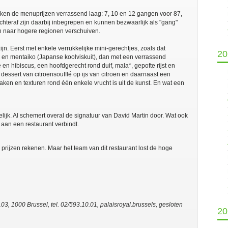
ijken de menuprijzen verrassend laag: 7, 10 en 12 gangen voor 87,
hteraf zijn daarbij inbegrepen en kunnen bezwaarlijk als "gang"
h naar hogere regionen verschuiven.
jn. Eerst met enkele verrukkelijke mini-gerechtjes, zoals dat
20
e en mentaiko (Japanse koolviskuit), dan met een verrassend
 en hibiscus, een hoofdgerecht rond duif, mala*, gepofte rijst en
dessert van citroensoufflé op ijs van citroen en daarnaast een
aken en texturen rond één enkele vrucht is uit de kunst. En wat een
lijk. Al schemert overal de signatuur van David Martin door. Wat ook
aan een restaurant verbindt.
e prijzen rekenen. Maar het team van dit restaurant lost de hoge
103, 1000 Brussel, tel. 02/593.10.01, palaisroyal.brussels, gesloten
20