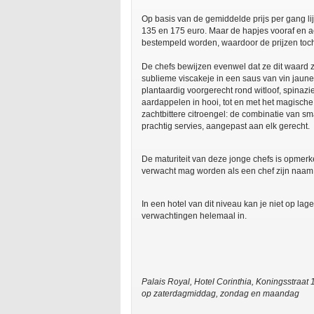
Op basis van de gemiddelde prijs per gang l
135 en 175 euro. Maar de hapjes vooraf en ac
bestempeld worden, waardoor de prijzen toc
De chefs bewijzen evenwel dat ze dit waard zi
sublieme viscakeje in een saus van vin jaun
plantaardig voorgerecht rond witloof, spinazie
aardappelen in hooi, tot en met het magische 
zachtbittere citroengel: de combinatie van sm
prachtig servies, aangepast aan elk gerecht.
De maturiteit van deze jonge chefs is opmerke
verwacht mag worden als een chef zijn naam 
In een hotel van dit niveau kan je niet op lag
verwachtingen helemaal in.
Palais Royal, Hotel Corinthia, Koningsstraat 
op zaterdagmiddag, zondag en maandag