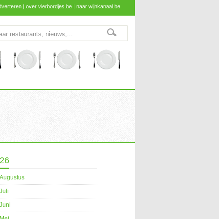
dverteren
|
over vierbordjes.be
|
naar wijnkanaal.be
26
Augustus
Juli
Juni
Mei