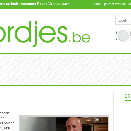
lgens culinair recensent Bruno Vanspauwen
home
|
partner worden / a
20
usselse
 en
l Astoria
n, werd