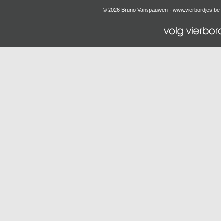
© 2026 Bruno Vanspauwen ·
www.vierbordjes.be