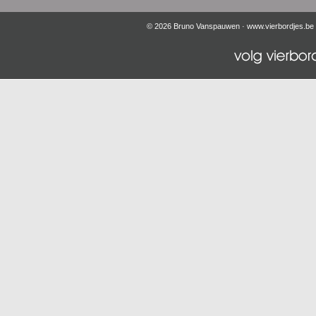
© 2026 Bruno Vanspauwen ·
www.vierbordjes.be