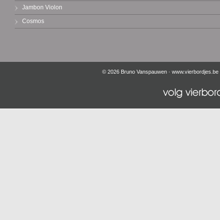
Jambon Violon
Cosmos
© 2026 Bruno Vanspauwen ·
www.vierbordjes.be