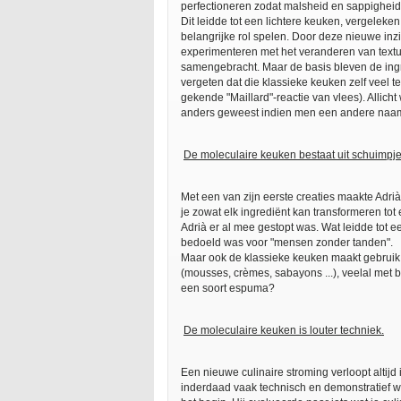
perfectioneren zodat malsheid en sappighei
Dit leidde tot een lichtere keuken, vergelek
belangrijke rol spelen. Door deze nieuwe in
experimenteren met het veranderen van textu
samengebracht. Maar de basis bleven de ingre
vergeten dat die klassieke keuken zelf veel 
gekende "Maillard"-reactie van vlees). Allic
anders geweest indien men een andere naa
De moleculaire keuken bestaat uit schuimpje
Met een van zijn eerste creaties maakte Adri
je zowat elk ingrediënt kan transformeren to
Adrià er al mee gestopt was. Wat leidde tot 
bedoeld was voor "mensen zonder tanden".
Maar ook de klassieke keuken maakt gebruik
(mousses, crèmes, sabayons ...), veelal met b
een soort espuma?
De moleculaire keuken is louter techniek.
Een nieuwe culinaire stroming verloopt altij
inderdaad vaak technisch en demonstratief was