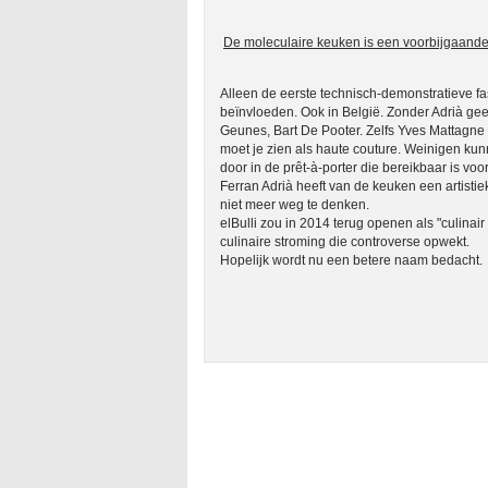
De moleculaire keuken is een voorbijgaande
Alleen de eerste technisch-demonstratieve fas
beïnvloeden. Ook in België. Zonder Adrià ge
Geunes, Bart De Pooter. Zelfs Yves Mattagne
moet je zien als haute couture. Weinigen ku
door in de prêt-à-porter die bereikbaar is voo
Ferran Adrià heeft van de keuken een artistiek
niet meer weg te denken.
elBulli zou in 2014 terug openen als "culina
culinaire stroming die controverse opwekt.
Hopelijk wordt nu een betere naam bedacht.