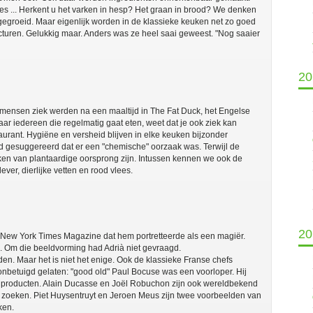
les ... Herkent u het varken in hesp? Het graan in brood? We denken
gegroeid. Maar eigenlijk worden in de klassieke keuken net zo goed
cturen. Gelukkig maar. Anders was ze heel saai geweest. "Nog saaier
20
mensen ziek werden na een maaltijd in The Fat Duck, het Engelse
r iedereen die regelmatig gaat eten, weet dat je ook ziek kan
urant. Hygiëne en versheid blijven in elke keuken bijzonder
rd gesuggereerd dat er een "chemische" oorzaak was. Terwijl de
en van plantaardige oorsprong zijn. Intussen kennen we ook de
ver, dierlijke vetten en rood vlees.
20
 New York Times Magazine dat hem portretteerde als een magiër.
e". Om die beeldvorming had Adrià niet gevraagd.
en. Maar het is niet het enige. Ook de klassieke Franse chefs
onbetuigd gelaten: "good old" Paul Bocuse was een voorloper. Hij
en producten. Alain Ducasse en Joël Robuchon zijn ook wereldbekend
 zoeken. Piet Huysentruyt en Jeroen Meus zijn twee voorbeelden van
ken.