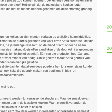
ulinaire poëzie zou kunnen noemen. De techniek versmolt helemaal in
motie overbleef. Het verwijt dat de moleculaire keuken louter
nsen die niet de moeite hebben genomen om deze stroming grondig
20
kunnen koken, en zich moeten verlaten op artificiële hulpmiddeltjes.
 maar in de buurt is gekomen van wat Ferran Adrià creëerde. Met die
drià, na jarenlange research, op de markt bracht onder de naam
20
emulsies maken, vloeistoffen aandikken of de door Adrià uitgevonden
oeistoffen tot bolletjes gelei). Eén van die producten heet Xantana
je er veel minder van nodig. Om te geleren maakt Adrià gebruik van
er is dan dierlijke gelatine.
eest die dachten dat alleen deze poeders hen tot sterrenstatus konden
an ook koks die gebruik maken van bouillons in blok- en
 smaakversterkers.
 wat je eet.
sformeerd werden tot verrassende structuren. Maar de smaak ervan
ntenser dan in de klassieke keuken. Want eigenlijk verandert de
 te koken of in boter te bakken.
wat men eet? Ook daar worden ingrediënten onherkenbaar gemaakt: