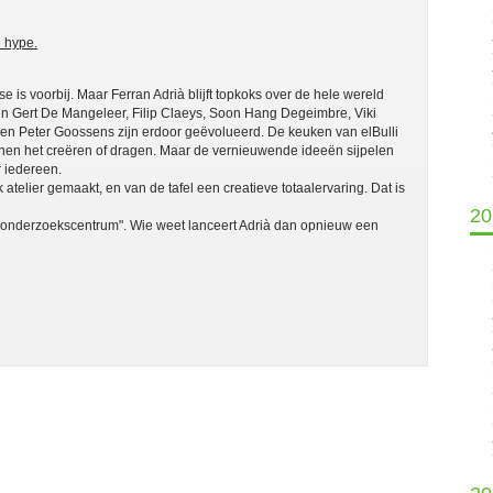
 hype.
e is voorbij. Maar Ferran Adrià blijft topkoks over de hele wereld
en Gert De Mangeleer, Filip Claeys, Soon Hang Degeimbre, Viki
 en Peter Goossens zijn erdoor geëvolueerd. De keuken van elBulli
nnen het creëren of dragen. Maar de vernieuwende ideeën sijpelen
r iedereen.
 atelier gemaakt, en van de tafel een creatieve totaalervaring. Dat is
20
ir onderzoekscentrum". Wie weet lanceert Adrià dan opnieuw een