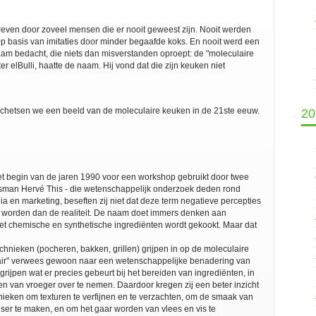
reven door zoveel mensen die er nooit geweest zijn. Nooit werden
p basis van imitaties door minder begaafde koks. En nooit werd een
aam bedacht, die niets dan misverstanden oproept: de "moleculaire
er elBulli, haatte de naam. Hij vond dat die zijn keuken niet
chetsen we een beeld van de moleculaire keuken in de 21ste eeuw.
20
et begin van de jaren 1990 voor een workshop gebruikt door twee
ansman Hervé This - die wetenschappelijk onderzoek deden rond
a en marketing, beseften zij niet dat deze term negatieve percepties
n worden dan de realiteit. De naam doet immers denken aan
 met chemische en synthetische ingrediënten wordt gekookt. Maar dat
technieken (pocheren, bakken, grillen) grijpen in op de moleculaire
ulair" verwees gewoon naar een wetenschappelijke benadering van
grijpen wat er precies gebeurt bij het bereiden van ingrediënten, in
en van vroeger over te nemen. Daardoor kregen zij een beter inzicht
nieken om texturen te verfijnen en te verzachten, om de smaak van
nser te maken, en om het gaar worden van vlees en vis te