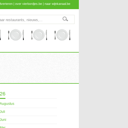
dverteren
|
over vierbordjes.be
|
naar wijnkanaal.be
26
Augustus
Juli
Juni
Mei