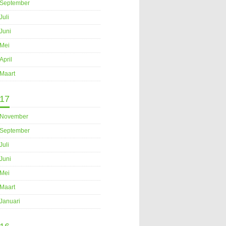
September
Juli
Juni
Mei
April
Maart
17
November
September
Juli
Juni
Mei
Maart
Januari