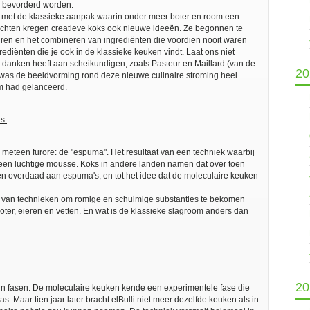
d bevorderd worden.
en met de klassieke aanpak waarin onder meer boter en room een
zichten kregen creatieve koks ook nieuwe ideeën. Ze begonnen te
ren en het combineren van ingrediënten die voordien nooit waren
diënten die je ook in de klassieke keuken vindt. Laat ons niet
te danken heeft aan scheikundigen, zoals Pasteur en Maillard (van de
20
ht was de beeldvorming rond deze nieuwe culinaire stroming heel
m had gelanceerd.
s.
à meteen furore: de "espuma". Het resultaat van een techniek waarbij
t een luchtige mousse. Koks in andere landen namen dat over toen
een overdaad aan espuma's, en tot het idee dat de moleculaire keuken
 van technieken om romige en schuimige substanties te bekomen
oter, eieren en vetten. En wat is de klassieke slagroom anders dan
20
d in fasen. De moleculaire keuken kende een experimentele fase die
. Maar tien jaar later bracht elBulli niet meer dezelfde keuken als in