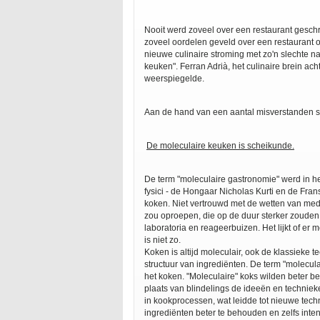
Nooit werd zoveel over een restaurant gesch
zoveel oordelen geveld over een restaurant o
nieuwe culinaire stroming met zo'n slechte n
keuken". Ferran Adrià, het culinaire brein acht
weerspiegelde.
Aan de hand van een aantal misverstanden s
De moleculaire keuken is scheikunde.
De term "moleculaire gastronomie" werd in h
fysici - de Hongaar Nicholas Kurti en de Fr
koken. Niet vertrouwd met de wetten van medi
zou oproepen, die op de duur sterker zoude
laboratoria en reageerbuizen. Het lijkt of er
is niet zo.
Koken is altijd moleculair, ook de klassieke 
structuur van ingrediënten. De term "molec
het koken. "Moleculaire" koks wilden beter be
plaats van blindelings de ideeën en techniek
in kookprocessen, wat leidde tot nieuwe tech
ingrediënten beter te behouden en zelfs inte