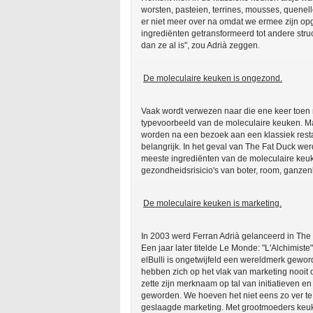
worsten, pasteien, terrines, mousses, quenel
er niet meer over na omdat we ermee zijn op
ingrediënten getransformeerd tot andere stru
dan ze al is", zou Adrià zeggen.
De moleculaire keuken is ongezond.
Vaak wordt verwezen naar die ene keer toen 
typevoorbeeld van de moleculaire keuken. Maa
worden na een bezoek aan een klassiek resta
belangrijk. In het geval van The Fat Duck we
meeste ingrediënten van de moleculaire keuk
gezondheidsrisicio's van boter, room, ganzenle
De moleculaire keuken is marketing.
In 2003 werd Ferran Adrià gelanceerd in The
Een jaar later titelde Le Monde: "L'Alchimist
elBulli is ongetwijfeld een wereldmerk geword
hebben zich op het vlak van marketing nooit 
zette zijn merknaam op tal van initiatieven 
geworden. We hoeven het niet eens zo ver te
geslaagde marketing. Met grootmoeders keu