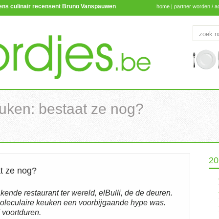
lgens culinair recensent Bruno Vanspauwen
home
|
partner worden / a
uken: bestaat ze nog?
20
t ze nog?
ende restaurant ter wereld, elBulli, de de deuren.
moleculaire keuken een voorbijgaande hype was.
d voortduren.