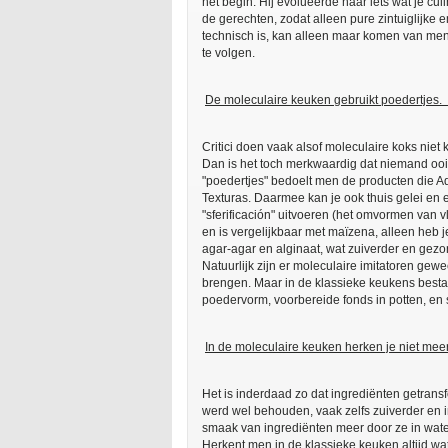
het begin. Hij evolueerde naar iets wat je c
de gerechten, zodat alleen pure zintuiglijke e
technisch is, kan alleen maar komen van me
te volgen.
De moleculaire keuken gebruikt poedertjes.
Critici doen vaak alsof moleculaire koks niet 
Dan is het toch merkwaardig dat niemand ooit
"poedertjes" bedoelt men de producten die A
Texturas. Daarmee kan je ook thuis gelei en 
"sferificación" uitvoeren (het omvormen van vl
en is vergelijkbaar met maïzena, alleen heb 
agar-agar en alginaat, wat zuiverder en gezond
Natuurlijk zijn er moleculaire imitatoren gew
brengen. Maar in de klassieke keukens besta
poedervorm, voorbereide fonds in potten, en
In de moleculaire keuken herken je niet meer
Het is inderdaad zo dat ingrediënten getran
werd wel behouden, vaak zelfs zuiverder en i
smaak van ingrediënten meer door ze in water
Herkent men in de klassieke keuken altijd 