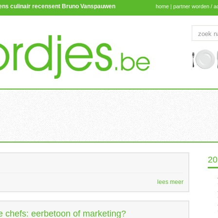
lgens culinair recensent Bruno Vanspauwen
home
|
partner worden / a
20
lees meer
e chefs: eerbetoon of marketing?