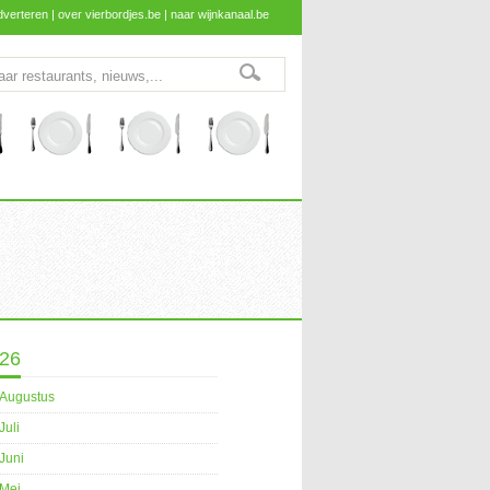
dverteren
|
over vierbordjes.be
|
naar wijnkanaal.be
26
Augustus
Juli
Juni
Mei