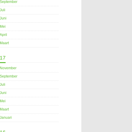
September
Juli
Juni
Mei
April
Maart
17
November
September
Juli
Juni
Mei
Maart
Januari