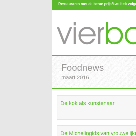
Restaurants met de beste prijs/kwaliteit vo
Foodnews
maart 2016
De kok als kunstenaar
De Michelingids van vrouwelijk