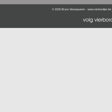
© 2026 Bruno Vanspauwen ·
www.vierbordjes.be