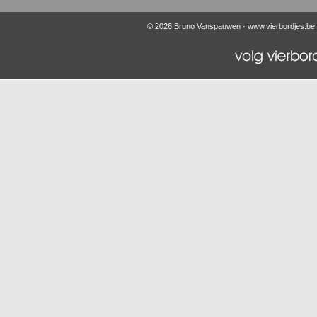
© 2026 Bruno Vanspauwen ·
www.vierbordjes.be