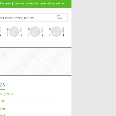
dverteren
|
over vierbordjes.be
|
naar wijnkanaal.be
26
Augustus
Juli
Juni
Mei