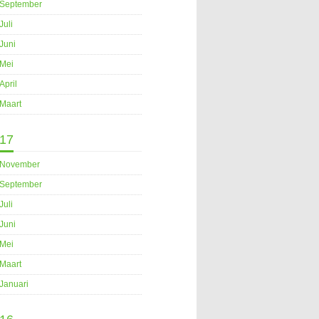
September
Juli
Juni
Mei
April
Maart
17
November
September
Juli
Juni
Mei
Maart
Januari