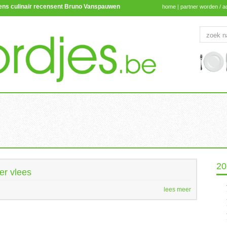
lgens culinair recensent Bruno Vanspauwen
home
|
partner worden / a
20
er vlees
lees meer