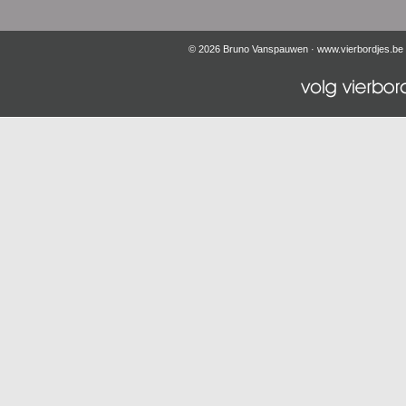
© 2026 Bruno Vanspauwen ·
www.vierbordjes.be