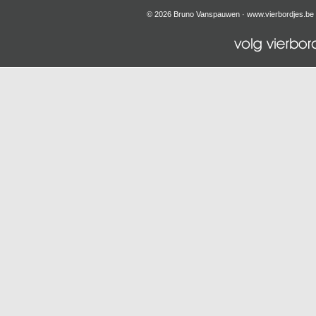
© 2026 Bruno Vanspauwen ·
www.vierbordjes.be