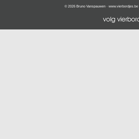
© 2026 Bruno Vanspauwen ·
www.vierbordjes.be