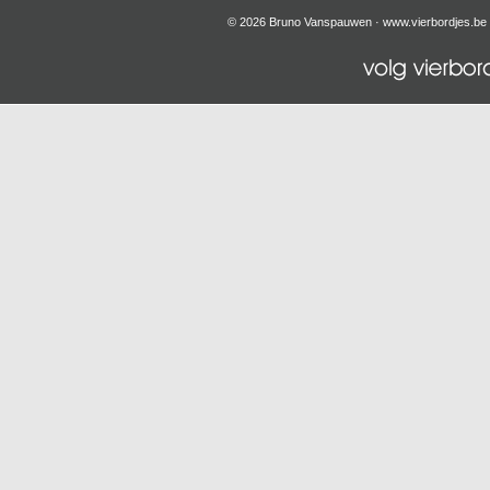
© 2026 Bruno Vanspauwen ·
www.vierbordjes.be