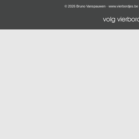
© 2026 Bruno Vanspauwen ·
www.vierbordjes.be